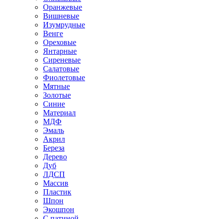
Оранжевые
Вишневые
Изумрудные
Венге
Ореховые
Янтарные
Сиреневые
Салатовые
Фиолетовые
Мятные
Золотые
Синие
Материал
МДФ
Эмаль
Акрил
Береза
Дерево
Дуб
ЛДСП
Массив
Пластик
Шпон
Экошпон
С патиной