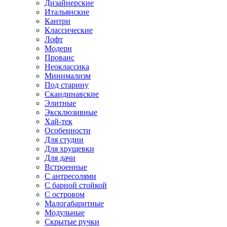
Дизайнерские
Итальянские
Кантри
Классические
Лофт
Модерн
Прованс
Неоклассика
Минимализм
Под старину
Скандинавские
Элитные
Эксклюзивные
Хай-тек
Особенности
Для студии
Для хрущевки
Для дачи
Встроенные
С антресолями
С барной стойкой
С островом
Малогабаритные
Модульные
Скрытые ручки