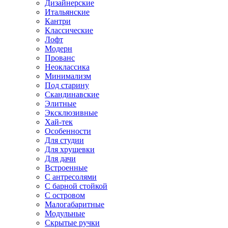
Дизайнерские
Итальянские
Кантри
Классические
Лофт
Модерн
Прованс
Неоклассика
Минимализм
Под старину
Скандинавские
Элитные
Эксклюзивные
Хай-тек
Особенности
Для студии
Для хрущевки
Для дачи
Встроенные
С антресолями
С барной стойкой
С островом
Малогабаритные
Модульные
Скрытые ручки