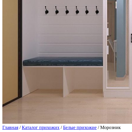
Главная
/
Каталог прихожих
/
Белые прихожие
/ Морозник