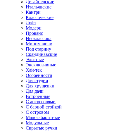
Дизайнерские
Итальянские
Кантри
Классические
Лофт
Модерн
Прованс
Неоклассика
Минимализм
Под старину
Скандинавские
Элитные
Эксклюзивные
Хай-тек
Особенности
Для студии
Для хрущевки
Для дачи
Встроенные
С антресолями
С барной стойкой
С островом
Малогабаритные
Модульные
Скрытые ручки