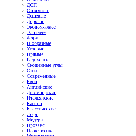
ДСП
Стоимость
Дешевые
Дорогие
Эконом-класс
Элитные
Форма
П-образные
Угловые
Прямые
Радиусные
Скошенные углы
Стиль
Современные
Евро
Английские
Дизайнерские
Итальянские
Кантри
Классические
Лофт
Модерн
Прованс
Неоклассика