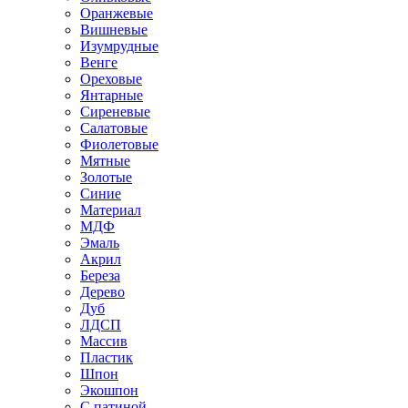
Оранжевые
Вишневые
Изумрудные
Венге
Ореховые
Янтарные
Сиреневые
Салатовые
Фиолетовые
Мятные
Золотые
Синие
Материал
МДФ
Эмаль
Акрил
Береза
Дерево
Дуб
ЛДСП
Массив
Пластик
Шпон
Экошпон
С патиной