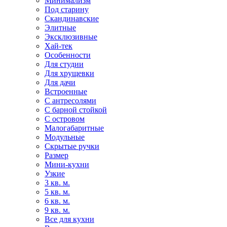
Минимализм
Под старину
Скандинавские
Элитные
Эксклюзивные
Хай-тек
Особенности
Для студии
Для хрущевки
Для дачи
Встроенные
С антресолями
С барной стойкой
С островом
Малогабаритные
Модульные
Скрытые ручки
Размер
Мини-кухни
Узкие
3 кв. м.
5 кв. м.
6 кв. м.
9 кв. м.
Все для кухни