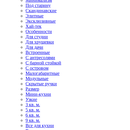
Минимализм
Под старину
Скандинавские
Элитные
Эксклюзивные
Хай-тек
Особенности
Для студии
Для хрущевки
Для дачи
Встроенные
С антресолями
С барной стойкой
С островом
Малогабаритные
Модульные
Скрытые ручки
Размер
Мини-кухни
Узкие
3 кв. м.
5 кв. м.
6 кв. м.
9 кв. м.
Все для кухни