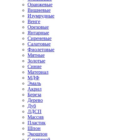
Оранжевые
Вишневые
Изумрудные
Венге
Ореховые
Янтарные
Сиреневые
Салатовые
Фиолетовые
Мятные
Золотые
Синие
Материал
МДФ
Эмаль
Акрил
Береза
Дерево
Дуб
ЛДСП
Массив
Пластик
Шпон
Экошпон
С патиной