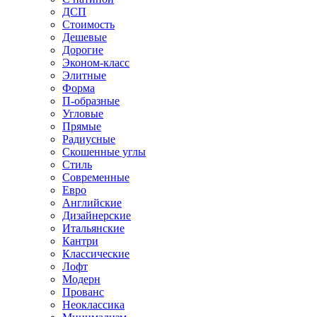
ДСП
Стоимость
Дешевые
Дорогие
Эконом-класс
Элитные
Форма
П-образные
Угловые
Прямые
Радиусные
Скошенные углы
Стиль
Современные
Евро
Английские
Дизайнерские
Итальянские
Кантри
Классические
Лофт
Модерн
Прованс
Неоклассика