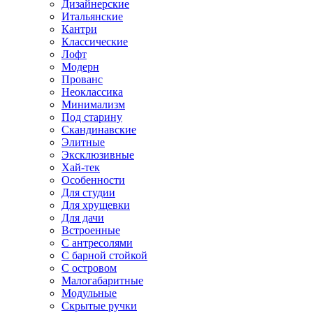
Дизайнерские
Итальянские
Кантри
Классические
Лофт
Модерн
Прованс
Неоклассика
Минимализм
Под старину
Скандинавские
Элитные
Эксклюзивные
Хай-тек
Особенности
Для студии
Для хрущевки
Для дачи
Встроенные
С антресолями
С барной стойкой
С островом
Малогабаритные
Модульные
Скрытые ручки