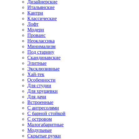
Дизайнерские
Итальянские
Кантри
Классические
Лофт
Модерн
Прованс
Неоклассика
Минимализм
Под старину
Скандинавские
Элитные
Эксклюзивные
Хай-тек
Особенности
Для студии
Для хрущевки
Для дачи
Встроенные
С антресолями
С барной стойкой
С островом
Малогабаритные
Модульные
Скрытые ручки