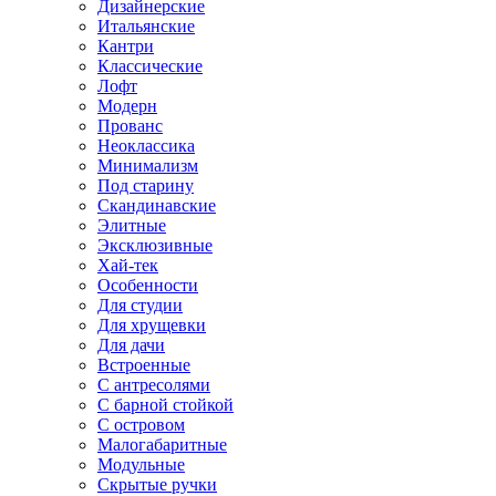
Дизайнерские
Итальянские
Кантри
Классические
Лофт
Модерн
Прованс
Неоклассика
Минимализм
Под старину
Скандинавские
Элитные
Эксклюзивные
Хай-тек
Особенности
Для студии
Для хрущевки
Для дачи
Встроенные
С антресолями
С барной стойкой
С островом
Малогабаритные
Модульные
Скрытые ручки