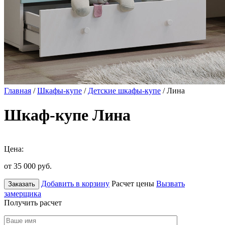
Главная
/
Шкафы-купе
/
Детские шкафы-купе
/ Лина
Шкаф-купе Лина
Цена:
от 35 000
руб.
Добавить в корзину
Расчет цены
Вызвать
Заказать
замерщика
Получить расчет