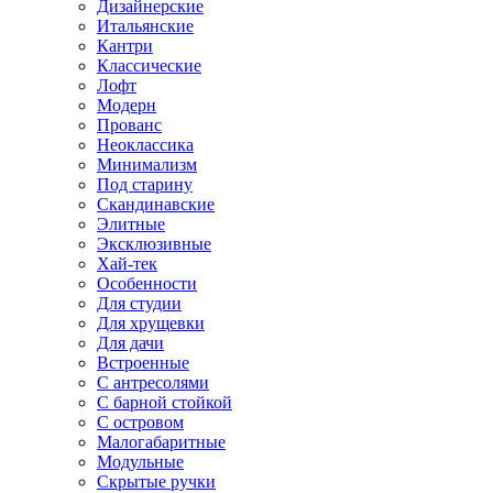
Дизайнерские
Итальянские
Кантри
Классические
Лофт
Модерн
Прованс
Неоклассика
Минимализм
Под старину
Скандинавские
Элитные
Эксклюзивные
Хай-тек
Особенности
Для студии
Для хрущевки
Для дачи
Встроенные
С антресолями
С барной стойкой
С островом
Малогабаритные
Модульные
Скрытые ручки