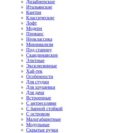
Дизайнерские
Итальянские
Кантри
Классические
Лофт
Модерн
Прованс
Неоклассика
Минимализм
Под старину
Скандинавские
Элитные
Эксклюзивные
Хай-тек
Особенности
Для студии
Для хрущевки
Для дачи
Встроенные
С антресолями
С барной стойкой
С островом
Малогабаритные
Модульные
Скрытые ручки