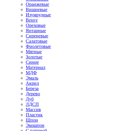
Оранжевые
Вишневые
Изумрудные
Венге
Ореховые
Янтарные
Сиреневые
Салатовые
Фиолетовые
Мятные
Золотые
Синие
Материал
МДФ
Эмаль
Акрил
Береза
Дерево
Дуб
ЛДСП
Массив
Пластик
Шпон
Экошпон
С патиной