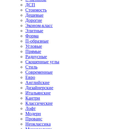
ДСП
Стоимость
Дешевые
Дорогие
Эконом-класс
Элитные
Форма
П-образные
Угловые
Прямые
Радиусные
Скошенные углы
Стиль
Современные
Евро
Английские
Дизайнерские
Итальянские
Кантри
Классические
Лофт
Модерн
Прованс
Неоклассика