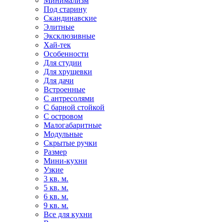
Минимализм
Под старину
Скандинавские
Элитные
Эксклюзивные
Хай-тек
Особенности
Для студии
Для хрущевки
Для дачи
Встроенные
С антресолями
С барной стойкой
С островом
Малогабаритные
Модульные
Скрытые ручки
Размер
Мини-кухни
Узкие
3 кв. м.
5 кв. м.
6 кв. м.
9 кв. м.
Все для кухни