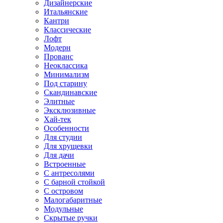
Дизайнерские
Итальянские
Кантри
Классические
Лофт
Модерн
Прованс
Неоклассика
Минимализм
Под старину
Скандинавские
Элитные
Эксклюзивные
Хай-тек
Особенности
Для студии
Для хрущевки
Для дачи
Встроенные
С антресолями
С барной стойкой
С островом
Малогабаритные
Модульные
Скрытые ручки