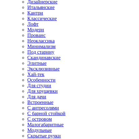
Дизайнерские
Итальянские
Кантри
Классические
Лофт
Модерн
Прованс
Неоклассика
Минимализм
Под старину
Скандинавские
Элитные
Эксклюзивные
Хай-тек
Особенности
Для студии
Для хрущевки
Для дачи
Встроенные
С антресолями
С барной стойкой
С островом
Малогабаритные
Модульные
Скрытые ручки