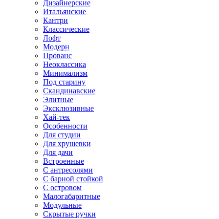
Дизайнерские
Итальянские
Кантри
Классические
Лофт
Модерн
Прованс
Неоклассика
Минимализм
Под старину
Скандинавские
Элитные
Эксклюзивные
Хай-тек
Особенности
Для студии
Для хрущевки
Для дачи
Встроенные
С антресолями
С барной стойкой
С островом
Малогабаритные
Модульные
Скрытые ручки