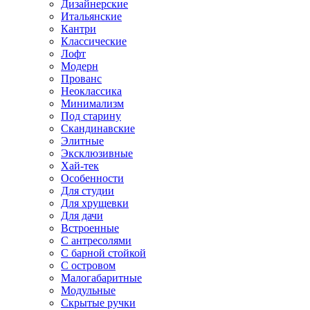
Дизайнерские
Итальянские
Кантри
Классические
Лофт
Модерн
Прованс
Неоклассика
Минимализм
Под старину
Скандинавские
Элитные
Эксклюзивные
Хай-тек
Особенности
Для студии
Для хрущевки
Для дачи
Встроенные
С антресолями
С барной стойкой
С островом
Малогабаритные
Модульные
Скрытые ручки