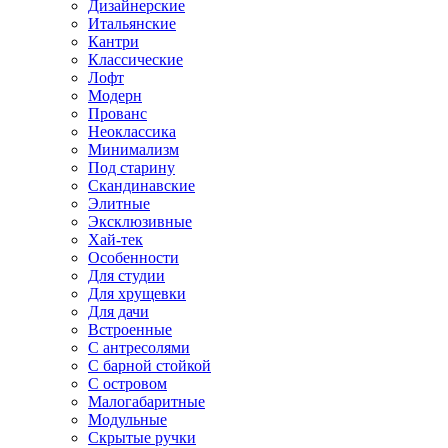
Дизайнерские
Итальянские
Кантри
Классические
Лофт
Модерн
Прованс
Неоклассика
Минимализм
Под старину
Скандинавские
Элитные
Эксклюзивные
Хай-тек
Особенности
Для студии
Для хрущевки
Для дачи
Встроенные
С антресолями
С барной стойкой
С островом
Малогабаритные
Модульные
Скрытые ручки