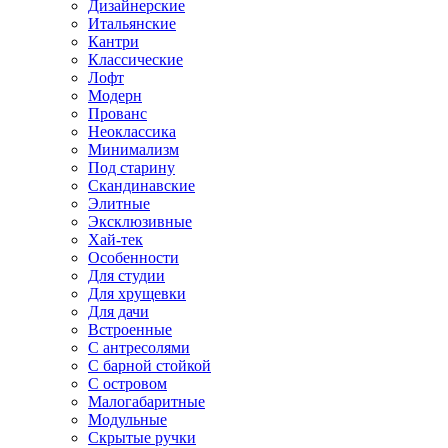
Дизайнерские
Итальянские
Кантри
Классические
Лофт
Модерн
Прованс
Неоклассика
Минимализм
Под старину
Скандинавские
Элитные
Эксклюзивные
Хай-тек
Особенности
Для студии
Для хрущевки
Для дачи
Встроенные
С антресолями
С барной стойкой
С островом
Малогабаритные
Модульные
Скрытые ручки