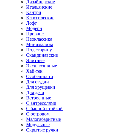
Дизайнерские
Итальянские
Кантри
Классические
Лофт
Модерн
Прованс
Неоклассика
Минимализм
Под старину
Скандинавские
Элитные
Эксклюзивные
Хай-тек
Особенности
Для студии
Для хрущевки
Для дачи
Встроенные
С антресолями
С барной стойкой
С островом
Малогабаритные
Модульные
Скрытые ручки