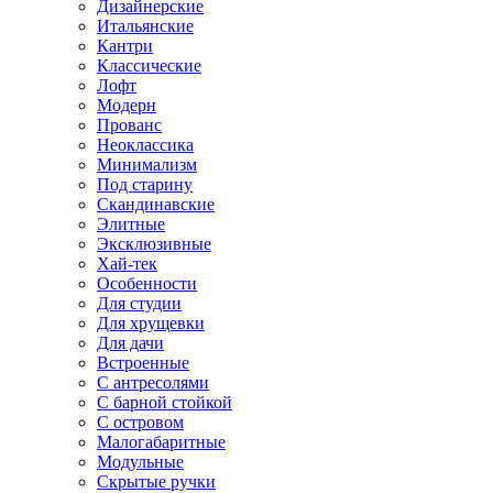
Дизайнерские
Итальянские
Кантри
Классические
Лофт
Модерн
Прованс
Неоклассика
Минимализм
Под старину
Скандинавские
Элитные
Эксклюзивные
Хай-тек
Особенности
Для студии
Для хрущевки
Для дачи
Встроенные
С антресолями
С барной стойкой
С островом
Малогабаритные
Модульные
Скрытые ручки