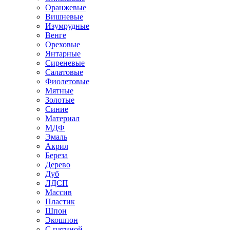
Оранжевые
Вишневые
Изумрудные
Венге
Ореховые
Янтарные
Сиреневые
Салатовые
Фиолетовые
Мятные
Золотые
Синие
Материал
МДФ
Эмаль
Акрил
Береза
Дерево
Дуб
ЛДСП
Массив
Пластик
Шпон
Экошпон
С патиной