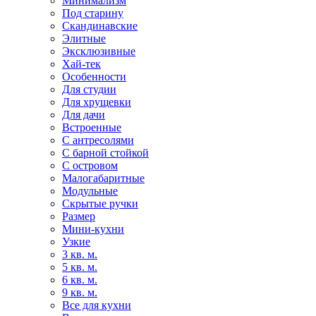
Минимализм
Под старину
Скандинавские
Элитные
Эксклюзивные
Хай-тек
Особенности
Для студии
Для хрущевки
Для дачи
Встроенные
С антресолями
С барной стойкой
С островом
Малогабаритные
Модульные
Скрытые ручки
Размер
Мини-кухни
Узкие
3 кв. м.
5 кв. м.
6 кв. м.
9 кв. м.
Все для кухни