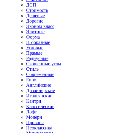
ДСП
Стоимость
Дешевые
Дорогие
Эконом-класс
Элитные
Форма
П-образные
Угловые
Прямые
Радиусные
Скошенные углы
Стиль
Современные
Евро
Английские
Дизайнерские
Итальянские
Кантри
Классические
Лофт
Модерн
Прованс
Неоклассика