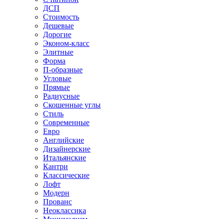
ДСП
Стоимость
Дешевые
Дорогие
Эконом-класс
Элитные
Форма
П-образные
Угловые
Прямые
Радиусные
Скошенные углы
Стиль
Современные
Евро
Английские
Дизайнерские
Итальянские
Кантри
Классические
Лофт
Модерн
Прованс
Неоклассика