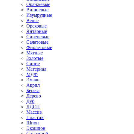
Оранжевые
Вишневые
Изумрудные
Венге
Ореховые
Янтарные
Сиреневые
Салатовые
Фиолетовые
Мятные
Золотые
Синие
Материал
МДФ
Эмаль
Акрил
Береза
Дерево
Дуб
ЛДСП
Массив
Пластик
Шпон
Экошпон
С патиной