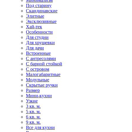
Минимализм
Под старину
Скандинавские
Элитные
Эксклюзивные
Хай-тек
Особенности
Для студии
Для хрущевки
Для дачи
Встроенные
С антресолями
С барной стойкой
С островом
Малогабаритные
Модульные
Скрытые ручки
Размер
Мини-кухни
Узкие
3 кв. м.
5 кв. м.
6 кв. м.
9 кв. м.
Все для кухни