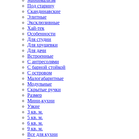
Минимализм
Под старину
Скандинавские
Элитные
Эксклюзивные
Хай-тек
Особенности
Для студии
Для хрущевки
Для дачи
Встроенные
С антресолями
С барной стойкой
С островом
Малогабаритные
Модульные
Скрытые ручки
Размер
Мини-кухни
Узкие
3 кв. м.
5 кв. м.
6 кв. м.
9 кв. м.
Все для кухни