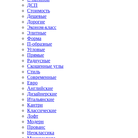
ДСП
Стоимость
Дешевые
Дорогие
Эконом-класс
Элитные
Форма
П-образные
Угловые
Прямые
Радиусные
Скошенные углы
Стиль
Современные
Евро
Английские
Дизайнерские
Итальянские
Кантри
Классические
Лофт
Модерн
Прованс
Неоклассика