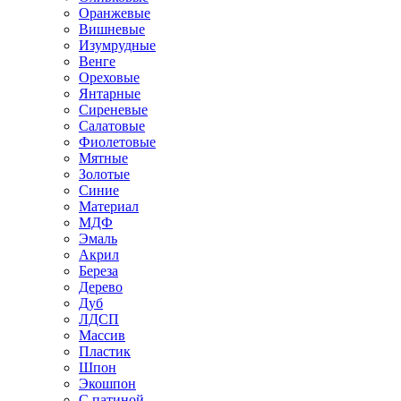
Оранжевые
Вишневые
Изумрудные
Венге
Ореховые
Янтарные
Сиреневые
Салатовые
Фиолетовые
Мятные
Золотые
Синие
Материал
МДФ
Эмаль
Акрил
Береза
Дерево
Дуб
ЛДСП
Массив
Пластик
Шпон
Экошпон
С патиной