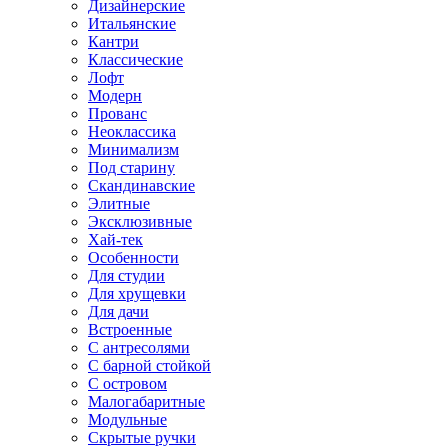
Дизайнерские
Итальянские
Кантри
Классические
Лофт
Модерн
Прованс
Неоклассика
Минимализм
Под старину
Скандинавские
Элитные
Эксклюзивные
Хай-тек
Особенности
Для студии
Для хрущевки
Для дачи
Встроенные
С антресолями
С барной стойкой
С островом
Малогабаритные
Модульные
Скрытые ручки