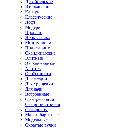
Дизайнерские
Итальянские
Кантри
Классические
Лофт
Модерн
Прованс
Неоклассика
Минимализм
Под старину
Скандинавские
Элитные
Эксклюзивные
Хай-тек
Особенности
Для студии
Для хрущевки
Для дачи
Встроенные
С антресолями
С барной стойкой
С островом
Малогабаритные
Модульные
Скрытые ручки