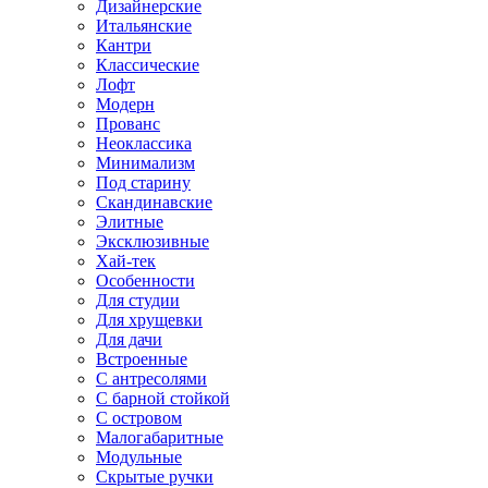
Дизайнерские
Итальянские
Кантри
Классические
Лофт
Модерн
Прованс
Неоклассика
Минимализм
Под старину
Скандинавские
Элитные
Эксклюзивные
Хай-тек
Особенности
Для студии
Для хрущевки
Для дачи
Встроенные
С антресолями
С барной стойкой
С островом
Малогабаритные
Модульные
Скрытые ручки