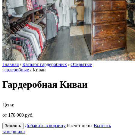
Главная
/
Каталог гардеробных
/
Открытые
гардеробные
/ Киваи
Гардеробная Киваи
Цена:
от 170 000
руб.
Добавить в корзину
Расчет цены
Вызвать
Заказать
замерщика