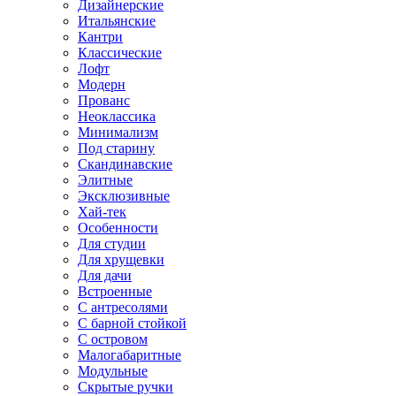
Дизайнерские
Итальянские
Кантри
Классические
Лофт
Модерн
Прованс
Неоклассика
Минимализм
Под старину
Скандинавские
Элитные
Эксклюзивные
Хай-тек
Особенности
Для студии
Для хрущевки
Для дачи
Встроенные
С антресолями
С барной стойкой
С островом
Малогабаритные
Модульные
Скрытые ручки