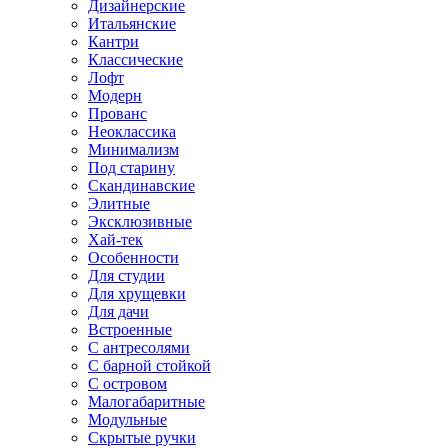
Дизайнерские
Итальянские
Кантри
Классические
Лофт
Модерн
Прованс
Неоклассика
Минимализм
Под старину
Скандинавские
Элитные
Эксклюзивные
Хай-тек
Особенности
Для студии
Для хрущевки
Для дачи
Встроенные
С антресолями
С барной стойкой
С островом
Малогабаритные
Модульные
Скрытые ручки