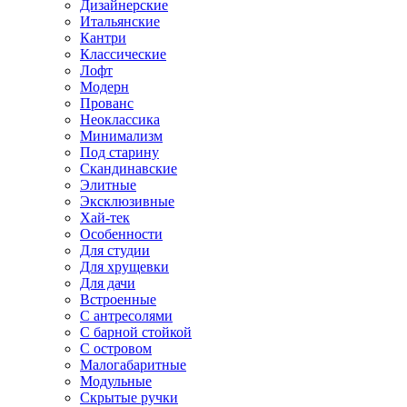
Дизайнерские
Итальянские
Кантри
Классические
Лофт
Модерн
Прованс
Неоклассика
Минимализм
Под старину
Скандинавские
Элитные
Эксклюзивные
Хай-тек
Особенности
Для студии
Для хрущевки
Для дачи
Встроенные
С антресолями
С барной стойкой
С островом
Малогабаритные
Модульные
Скрытые ручки