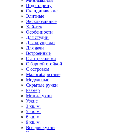
Минимализм
Под старину
Скандинавские
Элитные
Эксклюзивные
Хай-тек
Особенности
Для студии
Для хрущевки
Для дачи
Встроенные
С антресолями
С барной стойкой
С островом
Малогабаритные
Модульные
Скрытые ручки
Размер
Мини-кухни
Узкие
3 кв. м.
5 кв. м.
6 кв. м.
9 кв. м.
Все для кухни