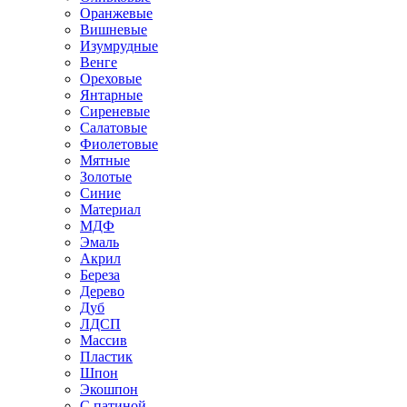
Оранжевые
Вишневые
Изумрудные
Венге
Ореховые
Янтарные
Сиреневые
Салатовые
Фиолетовые
Мятные
Золотые
Синие
Материал
МДФ
Эмаль
Акрил
Береза
Дерево
Дуб
ЛДСП
Массив
Пластик
Шпон
Экошпон
С патиной