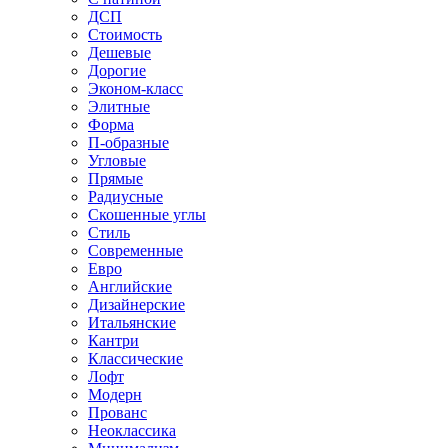
ДСП
Стоимость
Дешевые
Дорогие
Эконом-класс
Элитные
Форма
П-образные
Угловые
Прямые
Радиусные
Скошенные углы
Стиль
Современные
Евро
Английские
Дизайнерские
Итальянские
Кантри
Классические
Лофт
Модерн
Прованс
Неоклассика