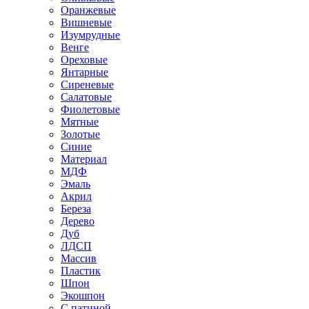
Оранжевые
Вишневые
Изумрудные
Венге
Ореховые
Янтарные
Сиреневые
Салатовые
Фиолетовые
Мятные
Золотые
Синие
Материал
МДФ
Эмаль
Акрил
Береза
Дерево
Дуб
ЛДСП
Массив
Пластик
Шпон
Экошпон
С патиной