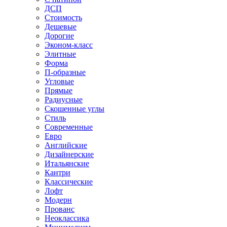
ДСП
Стоимость
Дешевые
Дорогие
Эконом-класс
Элитные
Форма
П-образные
Угловые
Прямые
Радиусные
Скошенные углы
Стиль
Современные
Евро
Английские
Дизайнерские
Итальянские
Кантри
Классические
Лофт
Модерн
Прованс
Неоклассика