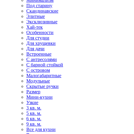
Минимализм
Под старину
Скандинавские
Элитные
Эксклюзивные
Хай-тек
Особенности
Для студии
Для хрущевки
Для дачи
Встроенные
С антресолями
С барной стойкой
С островом
Малогабаритные
Модульные
Скрытые ручки
Размер
Мини-кухни
Узкие
3 кв. м.
5 кв. м.
6 кв. м.
9 кв. м.
Все для кухни