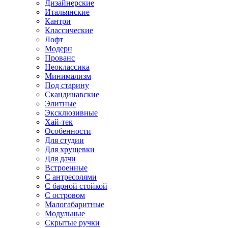
Дизайнерские
Итальянские
Кантри
Классические
Лофт
Модерн
Прованс
Неоклассика
Минимализм
Под старину
Скандинавские
Элитные
Эксклюзивные
Хай-тек
Особенности
Для студии
Для хрущевки
Для дачи
Встроенные
С антресолями
С барной стойкой
С островом
Малогабаритные
Модульные
Скрытые ручки