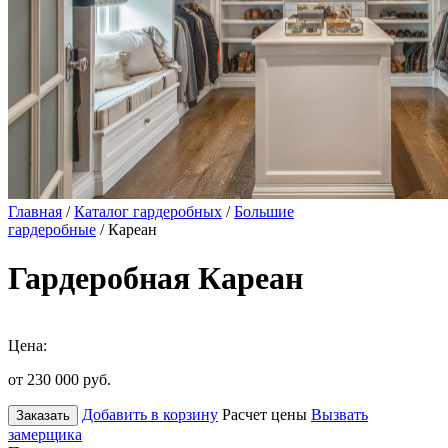
Главная
/
Каталог гардеробных
/
Большие
гардеробные
/ Кареан
Гардеробная Кареан
Цена:
от 230 000
руб.
Добавить в корзину
Расчет цены
Вызвать
Заказать
замерщика