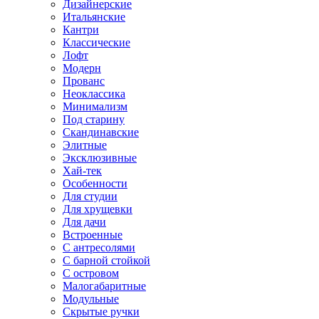
Дизайнерские
Итальянские
Кантри
Классические
Лофт
Модерн
Прованс
Неоклассика
Минимализм
Под старину
Скандинавские
Элитные
Эксклюзивные
Хай-тек
Особенности
Для студии
Для хрущевки
Для дачи
Встроенные
С антресолями
С барной стойкой
С островом
Малогабаритные
Модульные
Скрытые ручки