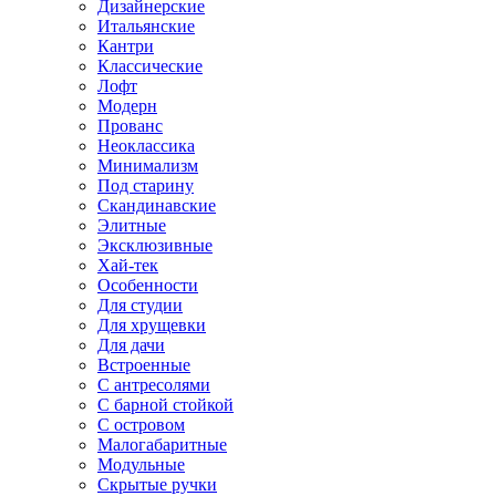
Дизайнерские
Итальянские
Кантри
Классические
Лофт
Модерн
Прованс
Неоклассика
Минимализм
Под старину
Скандинавские
Элитные
Эксклюзивные
Хай-тек
Особенности
Для студии
Для хрущевки
Для дачи
Встроенные
С антресолями
С барной стойкой
С островом
Малогабаритные
Модульные
Скрытые ручки