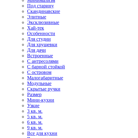
Минимализм
Под старину
Скандинавские
Элитные
Эксклюзивные
Хай-тек
Особенности
Для студии
Для хрущевки
Для дачи
Встроенные
С антресолями
С барной стойкой
С островом
Малогабаритные
Модульные
Скрытые ручки
Размер
Мини-кухни
Узкие
3 кв. м.
5 кв. м.
6 кв. м.
9 кв. м.
Все для кухни