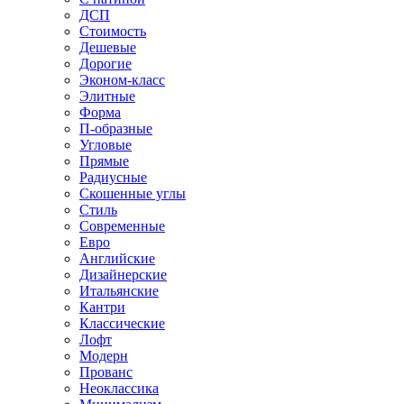
ДСП
Стоимость
Дешевые
Дорогие
Эконом-класс
Элитные
Форма
П-образные
Угловые
Прямые
Радиусные
Скошенные углы
Стиль
Современные
Евро
Английские
Дизайнерские
Итальянские
Кантри
Классические
Лофт
Модерн
Прованс
Неоклассика