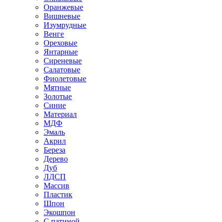
Оранжевые
Вишневые
Изумрудные
Венге
Ореховые
Янтарные
Сиреневые
Салатовые
Фиолетовые
Мятные
Золотые
Синие
Материал
МДФ
Эмаль
Акрил
Береза
Дерево
Дуб
ЛДСП
Массив
Пластик
Шпон
Экошпон
С патиной