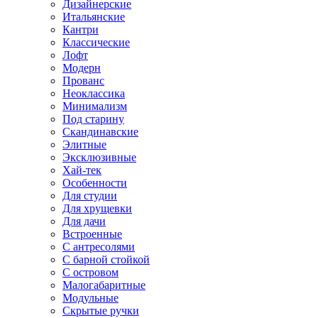
Дизайнерские
Итальянские
Кантри
Классические
Лофт
Модерн
Прованс
Неоклассика
Минимализм
Под старину
Скандинавские
Элитные
Эксклюзивные
Хай-тек
Особенности
Для студии
Для хрущевки
Для дачи
Встроенные
С антресолями
С барной стойкой
С островом
Малогабаритные
Модульные
Скрытые ручки