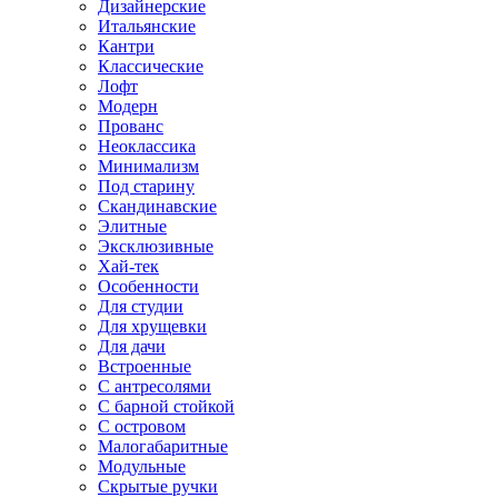
Дизайнерские
Итальянские
Кантри
Классические
Лофт
Модерн
Прованс
Неоклассика
Минимализм
Под старину
Скандинавские
Элитные
Эксклюзивные
Хай-тек
Особенности
Для студии
Для хрущевки
Для дачи
Встроенные
С антресолями
С барной стойкой
С островом
Малогабаритные
Модульные
Скрытые ручки