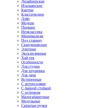
Дизайнерские
Итальянские
Кантри
Классические
Лофт
Модерн
Прованс
Неоклассика
Минимализм
Под старину
Скандинавские
Элитные
Эксклюзивные
Хай-тек
Особенности
Для студии
Для хрущевки
Для дачи
Встроенные
С антресолями
С барной стойкой
С островом
Малогабаритные
Модульные
Скрытые ручки