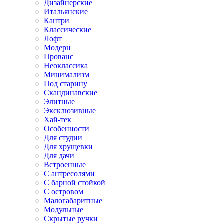
Дизайнерские
Итальянские
Кантри
Классические
Лофт
Модерн
Прованс
Неоклассика
Минимализм
Под старину
Скандинавские
Элитные
Эксклюзивные
Хай-тек
Особенности
Для студии
Для хрущевки
Для дачи
Встроенные
С антресолями
С барной стойкой
С островом
Малогабаритные
Модульные
Скрытые ручки