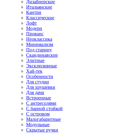
Дизайнерские
Итальянские
Кантри
Классические
Лофт
Модерн
Прованс
Неоклассика
Минимализм
Под старину
Скандинавские
Элитные
Эксклюзивные
Хай-тек
Особенности
Для студии
Для хрущевки
Для дачи
Встроенные
С антресолями
С барной стойкой
С островом
Малогабаритные
Модульные
Скрытые ручки