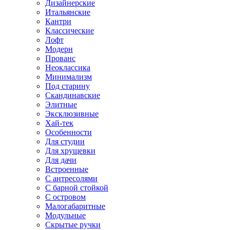
Дизайнерские
Итальянские
Кантри
Классические
Лофт
Модерн
Прованс
Неоклассика
Минимализм
Под старину
Скандинавские
Элитные
Эксклюзивные
Хай-тек
Особенности
Для студии
Для хрущевки
Для дачи
Встроенные
С антресолями
С барной стойкой
С островом
Малогабаритные
Модульные
Скрытые ручки