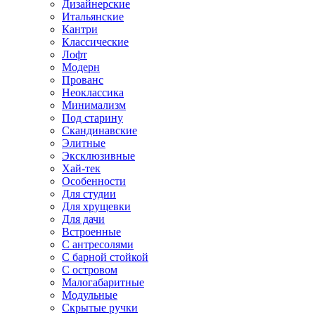
Дизайнерские
Итальянские
Кантри
Классические
Лофт
Модерн
Прованс
Неоклассика
Минимализм
Под старину
Скандинавские
Элитные
Эксклюзивные
Хай-тек
Особенности
Для студии
Для хрущевки
Для дачи
Встроенные
С антресолями
С барной стойкой
С островом
Малогабаритные
Модульные
Скрытые ручки