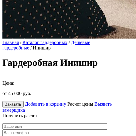
Главная
/
Каталог гардеробных
/
Дешевые
гардеробные
/ Инишир
Гардеробная Инишир
Цена:
от 45 000
руб.
Добавить в корзину
Расчет цены
Вызвать
Заказать
замерщика
Получить расчет