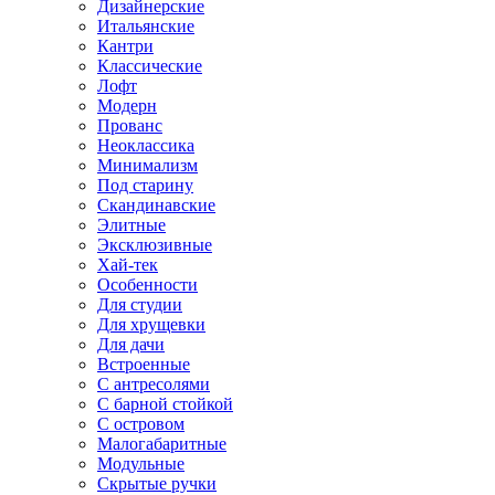
Дизайнерские
Итальянские
Кантри
Классические
Лофт
Модерн
Прованс
Неоклассика
Минимализм
Под старину
Скандинавские
Элитные
Эксклюзивные
Хай-тек
Особенности
Для студии
Для хрущевки
Для дачи
Встроенные
С антресолями
С барной стойкой
С островом
Малогабаритные
Модульные
Скрытые ручки