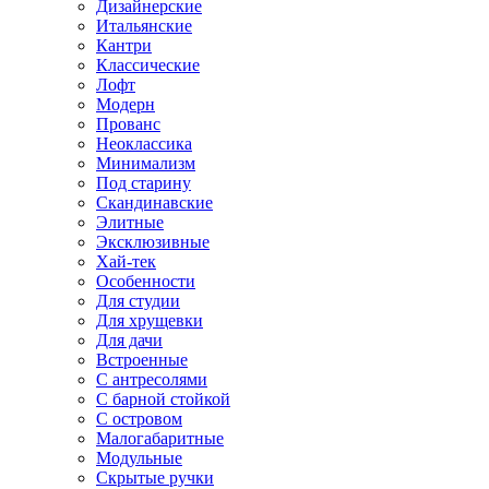
Дизайнерские
Итальянские
Кантри
Классические
Лофт
Модерн
Прованс
Неоклассика
Минимализм
Под старину
Скандинавские
Элитные
Эксклюзивные
Хай-тек
Особенности
Для студии
Для хрущевки
Для дачи
Встроенные
С антресолями
С барной стойкой
С островом
Малогабаритные
Модульные
Скрытые ручки