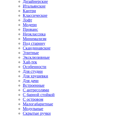
Дизайнерские
Итальянские
Кантри
Классические
Лофт
Модерн
Прованс
Неоклассика
Минимализм
Под старину
Скандинавские
Элитные
Эксклюзивные
Хай-тек
Особенности
Для студии
Для хрущевки
Для дачи
Встроенные
С антресолями
С барной стойкой
С островом
Малогабаритные
Модульные
Скрытые ручки