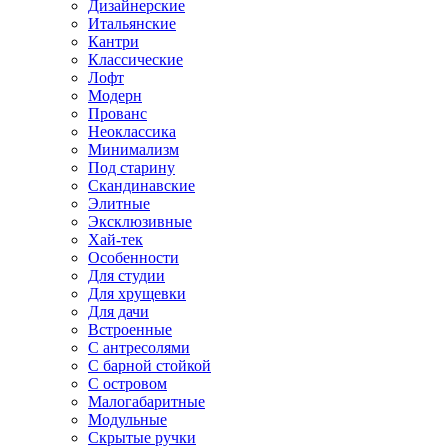
Дизайнерские
Итальянские
Кантри
Классические
Лофт
Модерн
Прованс
Неоклассика
Минимализм
Под старину
Скандинавские
Элитные
Эксклюзивные
Хай-тек
Особенности
Для студии
Для хрущевки
Для дачи
Встроенные
С антресолями
С барной стойкой
С островом
Малогабаритные
Модульные
Скрытые ручки