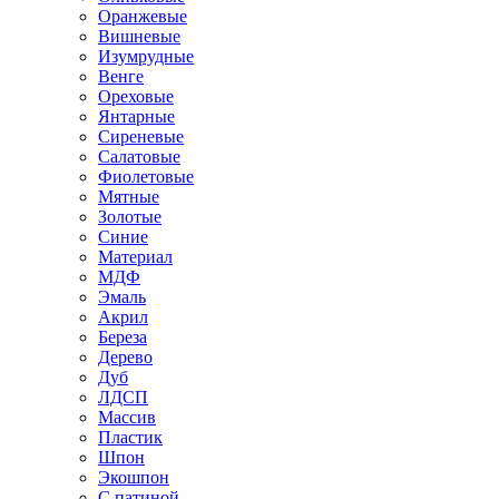
Оранжевые
Вишневые
Изумрудные
Венге
Ореховые
Янтарные
Сиреневые
Салатовые
Фиолетовые
Мятные
Золотые
Синие
Материал
МДФ
Эмаль
Акрил
Береза
Дерево
Дуб
ЛДСП
Массив
Пластик
Шпон
Экошпон
С патиной