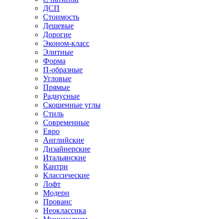
ДСП
Стоимость
Дешевые
Дорогие
Эконом-класс
Элитные
Форма
П-образные
Угловые
Прямые
Радиусные
Скошенные углы
Стиль
Современные
Евро
Английские
Дизайнерские
Итальянские
Кантри
Классические
Лофт
Модерн
Прованс
Неоклассика