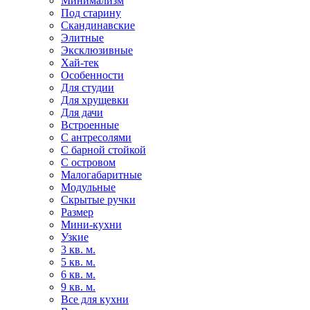
Минимализм
Под старину
Скандинавские
Элитные
Эксклюзивные
Хай-тек
Особенности
Для студии
Для хрущевки
Для дачи
Встроенные
С антресолями
С барной стойкой
С островом
Малогабаритные
Модульные
Скрытые ручки
Размер
Мини-кухни
Узкие
3 кв. м.
5 кв. м.
6 кв. м.
9 кв. м.
Все для кухни