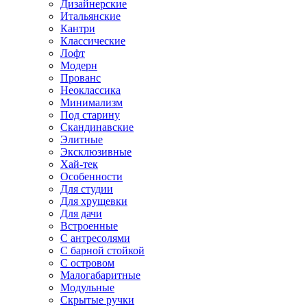
Дизайнерские
Итальянские
Кантри
Классические
Лофт
Модерн
Прованс
Неоклассика
Минимализм
Под старину
Скандинавские
Элитные
Эксклюзивные
Хай-тек
Особенности
Для студии
Для хрущевки
Для дачи
Встроенные
С антресолями
С барной стойкой
С островом
Малогабаритные
Модульные
Скрытые ручки