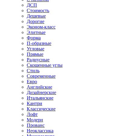
ДСП
Стоимость
Дешевые
Дорогие
Эконом-класс
Элитные
Форма
П-образные
Угловые
Прямые
Радиусные
Скошенные углы
Стиль
Современные
Евро
Английские
Дизайнерские
Итальянские
Кантри
Классические
Лофт
Модерн
Прованс
Неоклассика