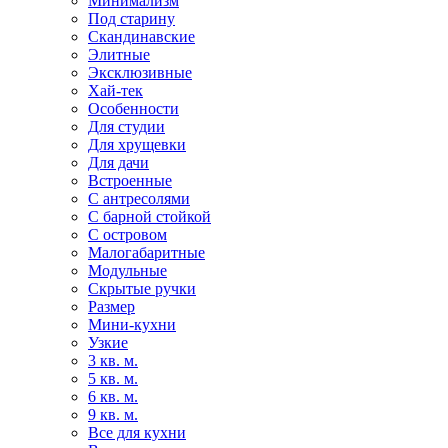
Минимализм
Под старину
Скандинавские
Элитные
Эксклюзивные
Хай-тек
Особенности
Для студии
Для хрущевки
Для дачи
Встроенные
С антресолями
С барной стойкой
С островом
Малогабаритные
Модульные
Скрытые ручки
Размер
Мини-кухни
Узкие
3 кв. м.
5 кв. м.
6 кв. м.
9 кв. м.
Все для кухни