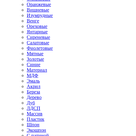
Оранжевые
Вишневые
Изумрудные
Венге
Ореховые
Янтарные
Сиреневые
Салатовые
Фиолетовые
Мятные
Золотые
Синие
Материал
МДФ
Эмаль
Акрил
Береза
Дерево
Дуб
ЛДСП
Массив
Пластик
Шпон
Экошпон
С патиной