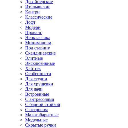
Дизайнерские
Итальянские
Кантри
Классические
Лофт
Модерн
Прованс
Неоклассика
Минимализм
Под старину
Скандинавские
Элитные
Эксклюзивные
Хай-тек
Особенности
Для студии
Для хрущевки
Для дачи
Встроенные
С антресолями
С барной стойкой
С островом
Малогабаритные
Модульные
Скрытые ручки