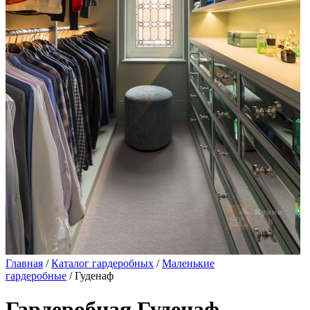
Главная
/
Каталог гардеробных
/
Маленькие
гардеробные
/ Гуденаф
Гардеробная Гуденаф